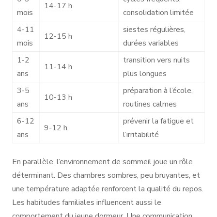
14-17 h
mois
consolidation limitée
4-11
siestes régulières,
12-15 h
mois
durées variables
1-2
transition vers nuits
11-14 h
ans
plus longues
3-5
préparation à l’école,
10-13 h
ans
routines calmes
6-12
prévenir la fatigue et
9-12 h
ans
l’irritabilité
En parallèle, l’environnement de sommeil joue un rôle
déterminant. Des chambres sombres, peu bruyantes, et
une température adaptée renforcent la qualité du repos.
Les habitudes familiales influencent aussi le
comportement du jeune dormeur. Une communication