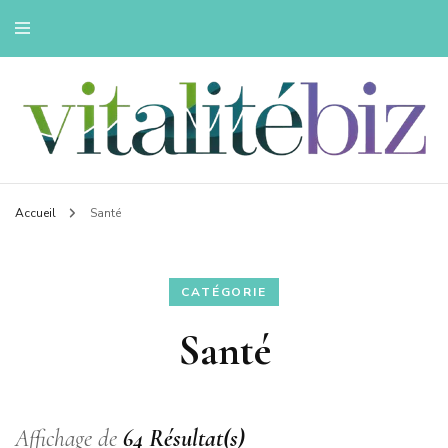
Innovons pour une vie saine
Vitalitebiz
Accueil
Santé
CATÉGORIE
Santé
Affichage de
64 Résultat(s)