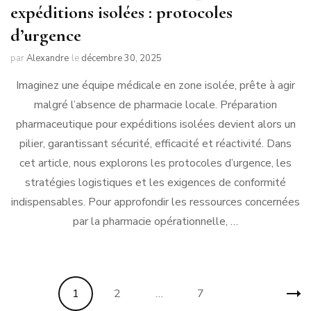
expéditions isolées : protocoles
d’urgence
par
Alexandre
le
décembre 30, 2025
Imaginez une équipe médicale en zone isolée, prête à agir
malgré l’absence de pharmacie locale. Préparation
pharmaceutique pour expéditions isolées devient alors un
pilier, garantissant sécurité, efficacité et réactivité. Dans
cet article, nous explorons les protocoles d’urgence, les
stratégies logistiques et les exigences de conformité
indispensables. Pour approfondir les ressources concernées
par la pharmacie opérationnelle, …
Pagination
Page
Page
Page
1
2
…
7
des