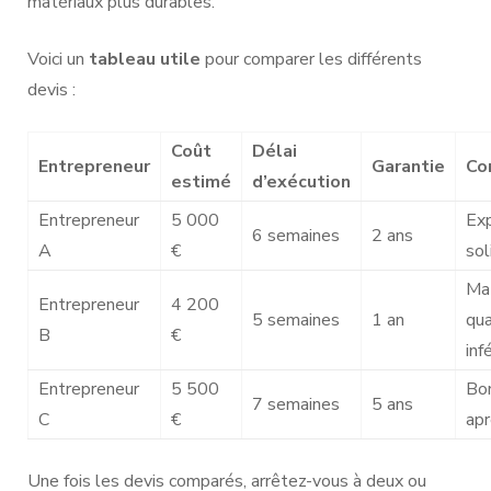
matériaux plus durables.
Voici un
tableau utile
pour comparer les différents
devis :
Coût
Délai
Entrepreneur
Garantie
Co
estimé
d’exécution
Entrepreneur
5 000
Ex
6 semaines
2 ans
A
€
sol
Mat
Entrepreneur
4 200
5 semaines
1 an
qua
B
€
inf
Entrepreneur
5 500
Bon
7 semaines
5 ans
C
€
ap
Une fois les devis comparés, arrêtez-vous à deux ou