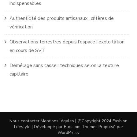
indispensables
Authenticité des produits artisanaux : critères de
vérification
Observations terrestres depuis l’espace : exploitation
en cours de SVT
Démêlage sans casse : techniques selon la texture
capillaire
Nous contacter
Mentions légales
| @Copyright 2024
Fashion
Lifestyle | Développé par
Blossom Themes
.Propulsé par
WordPress
.