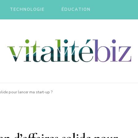
TECHNOLOGIE
ÉDUCATION
tebiz
lide pour lancer ma start-up ?