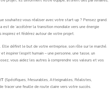
re projet. Ils sinforment votre équipe, attirent des partenaires,
e souhaitez-vous réaliser avec votre start-up ? Pensez grand.
 est de ‘accélérer la transition mondiale vers une énergie
s inspirez et fédérez autour de votre projet.
. Elle définit le but de votre entreprise, son rôle sur le marché.
et inspirer l’esprit humain – une personne, une tasse, un
proposez, vous aidez les autres à comprendre vos valeurs et vos
RT
(Spécifiques, Mesurables, Atteignables, Réalistes,
 tracer une feuille de route claire vers votre succès.